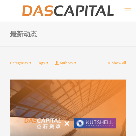
最新动态
Categories
Tags
Authors
Show all