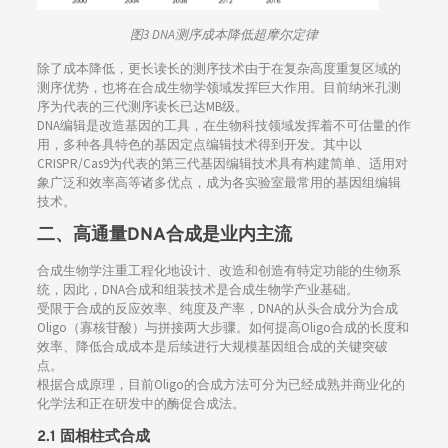
图3 DNA测序成本降低超摩尔定律
除了成本降低，更长读长的测序技术由于在复杂高度重复区域的
测序优势，也将在合成生物学领域发挥巨大作用。目前纳米孔测
序为代表的三代测序读长已达MB级。
DNA编辑是改造基因的工具，在生物科技领域发挥着不可估量的作
用，多种各具特色的基因定点编辑技术得到开发。其中以
CRISPR/Cas9为代表的第三代基因编辑技术具有构建简单、适用对
象广泛和效率高等诸多优点，成为各实验室最常用的基因组编辑
技术。
二、
高通量DNA合成是业内主流
合成生物学注重工程化地设计、改造和创造有特定功能的生物系
统，因此，DNA合成和组装技术是合成生物学产业基础。
受限于合成的反应效率、纯度及产率，DNA的从头合成分为合成
Oligo（寡核苷酸）与拼接两大步骤。如何提高Oligo合成的长度和
效率、降低合成成本是后续进行大规模基因组合成的关键突破
点。
根据合成原理，目前Oligo的合成方法可分为已经成熟并商业化的
化学法和正在研发中的酶促合成法。
2.1 固相柱式合成