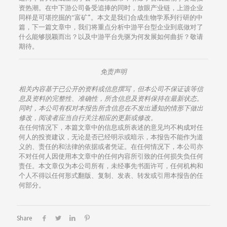
资热潮。在中下游公司备受追捧的同时，放眼产业链，上游企业
同样是可堪挖掘的“富矿”。本文是我们合成生物学系列行研的中
篇，下一篇文章中，我们将重点分析中游平台型企业到底做对了
什么能够脱颖而出？以及中游平台先驱为何发展如何曲折？敬请
期待。
免责声明
相关内容基于已公开的资料或信息撰写，但本公司不保证该等信
息及资料的完整性、准确性，所含信息及资料保持在最新状态。
同时，本公司有权对本报告所含信息在不发出通知的情形下做出
修改，阅读者应当自行关注相应的更新或修改。
在任何情况下，本篇文章中的信息或所表述的意见均不构成对任
何人的投资建议，无论是否已经明示或暗示，本报告不能作为道
义的、责任的和法律的依据或者凭证。在任何情况下，本公司亦
不对任何人因使用本文章中的任何内容所引致的任何损失负任何
责任。本文章仅为本公司所有，未经事先书面许可，任何机构和
个人不得以任何形式翻版、复制、发表、转发或引用本报告的任
何部分。
Share