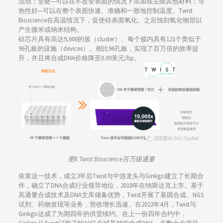
流动；坚硬—可以在不改变表面的情况下添加或去除其他材料；导
热性好—可以在整个表面快速、准确和一致地控制温度。Twist
Bioscience在高温情况下，促使硅表面氧化。之后蚀刻氧化物层以
产生微米或纳米结构。
硅芯片具有高达9,600的簇（cluster）、每个簇内具有121个类似于
96孔板的设施（devices）。相比96孔板，实现了百万倍的效率提
升，并且将合成DNA价格降至0.09美元/bp。
图6
Twist Bioscience百万级通量
依靠这一技术，成立3年后Twist与中游龙头与Ginkgo建立了长期合
作，确立了DNA合成行业领导地位，2018年在纳斯达克上市。基于
高通量合成技术及DNA文库储备优势，Twist开展了基因合成、NGS
试剂、药物发现等业务，营收增长迅速。在2022年4月，Twist与
Ginkgo达成了为期四年的供货续约。在上一份四年合约中，