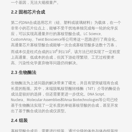
一个基因，无法大规模量产。
2.2 固相芯片合成
第二代DNA合成选用芯片（硅、塑料或玻璃材料）为载体，在一个
非常小的芯片位点上，能够不受干扰地单独完成每一轮的化学反
应，可以实现高通量并行的寡核苷酸合成。LC Science、
CustomArray、Twist Bioscience等公司将这一思路进行了商业化。
高通量芯片寡核苷酸合成能够一次合成寡核苷酸多达数十万条，
4
2
而成本仅是柱式合成的1/10
到1/10
。该方法已经实现了一定程度
上高通量、低成本的合成，但其下游处理繁琐、工艺过程要求
高、污染性化学废弃物等问题仍待解决。
2.3 生物酶法
生物酶法为上述问题的解决带来了曙光，并且有望突破现有合成
长度的瓶颈。其中，末端脱氧核苷酰转移酶（TdT）介导的酶促合
成法是较好的选择，但还需要更进一步优化。DNA Script、
Nuclera、Molecular Assemblies和Ansa Biotechnologies等公司已经
基于生物酶法实现了一定长度的单链寡核苷酸的合成，甚至开发
出了基于酶合成法的合成仪原型。
2.4 组装
寡核苷酸合成后，需要进行组装。通过分级的体外与体内组装技