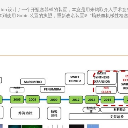
e Gobin 设计了一个开瓶塞器样的装置，本意是用来钩取介入手术意外
cal 的公司拿到使用 Gobin 装置的执照，重新改名装置叫 “脑缺