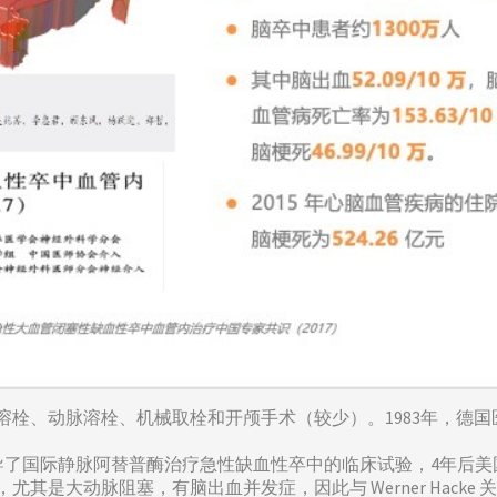
溶栓、动脉溶栓、机械取栓和开颅手术（较少）。1983年，德
 Zoppo领导了国际静脉阿替普酶治疗急性缺血性卒中的临床试验，4
塞，有脑出血并发症，因此与 Werner Hacke 关系密切的 Gregor