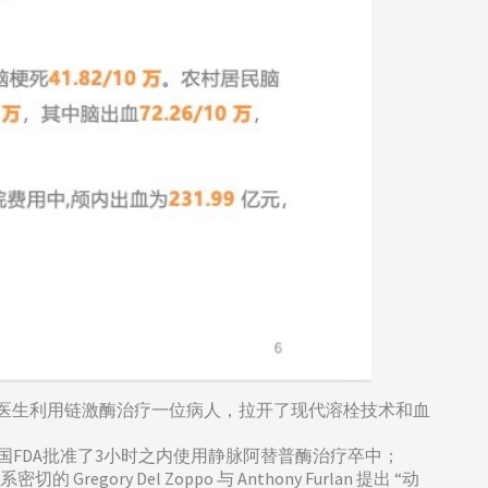
国医生利用链激酶治疗一位病人，拉开了现代溶栓技术和血
年后美国FDA批准了3小时之内使用静脉阿替普酶治疗卒中；
y Del Zoppo 与 Anthony Furlan 提出 “动