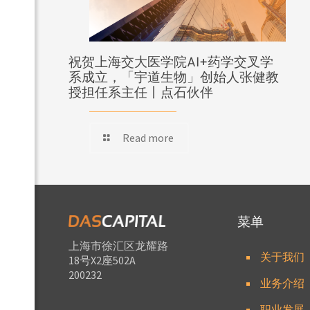
祝贺上海交大医学院AI+药学交叉学
系成立，「宇道生物」创始人张健教
授担任系主任丨点石伙伴
Read more
菜单
上海市徐汇区龙耀路
关于我们
18号X2座502A
200232
业务介绍
职业发展