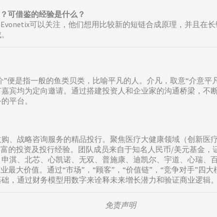
习的？可借鉴的经验是什么？
Evonetix可以关注，他们想用比较新的短链合成原理，并且
成。
凡介”便是指一般的鱼类贝类，比喻平凡的人。介凡，取意“介意平
有嘉宾均为定向邀请。通过搭建投资人和企业家的沟通桥梁，不
务的平台。
购、战略咨询服务的精品投行。聚焦医疗大健康领域（创新医疗器
丰富的投资及投行经验。团队成员来自于知名人民币/美元基金
、申淇、北芯、心凯诺、无双、普施康、迪凯尔、宇道、心瑞、
业最大价值。通过“市场”，“顾客”，“价值链”，“竞争对手”
基础，通过财务模型用数字来诠释未来增长潜力和验证商业逻辑
免责声明