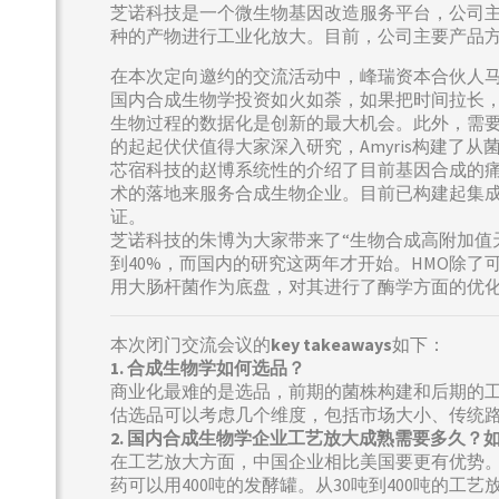
芝诺科技是一个微生物基因改造服务平台，公司
种的产物进行工业化放大。目前，公司主要产品方
在本次定向邀约的交流活动中，峰瑞资本合伙人
国内合成生物学投资如火如荼，如果把时间拉长
生物过程的数据化是创新的最大机会。此外，需要
的起起伏伏值得大家深入研究，Amyris构建
芯宿科技的赵博系统性的介绍了目前基因合成的痛
术的落地来服务合成生物企业。目前已构建起集成
证。
芝诺科技的朱博为大家带来了“生物合成高附加值天
到40%，而国内的研究这两年才开始。HMO除
用大肠杆菌作为底盘，对其进行了酶学方面的优
本次闭门交流会议的
key takeaways
如下：
1. 合成生物学如何选品？
商业化最难的是选品，前期的菌株构建和后期的工
估选品可以考虑几个维度，包括市场大小、传统
2. 国内合成生物学企业工艺放大成熟需要多久？
在工艺放大方面，中国企业相比美国要更有优势。
药可以用400吨的发酵罐。从30吨到400吨