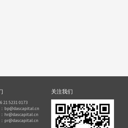
们
关注我们
21 5231 0173
p@dascapital.cn
r@dascapital.cn
r@dascapital.cn