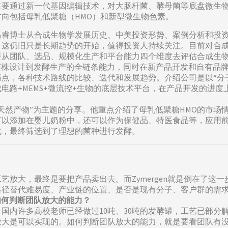
主要通过新一代基因编辑技术，对大肠杆菌、酵母菌等底盘微生
向包括母乳低聚糖（HMO）和新型微生物色素。
马睿博士从合成生物学发展历史、中美投资形势、案例分析和投
，这仍旧只是长期趋势的开始，值得投资人持续关注。目前对合
从团队、选品、规模化生产和平台能力四个维度去评估合成生物学
了从菌株设计到发酵生产的全链条能力，同时在新产品开发和自有品
点，各种技术路线的比较、迭代和发展趋势。介绍公司是以“分子
电路+MEMS+微流控+生物的底层技术平台，在产品开发的进度
然产物”为主题的分享。他重点介绍了母乳低聚糖HMO的市场情况
了可以添加在婴儿奶粉中，还可以作为保健品、特医食品等，应用
化，最终筛选到了理想的菌种进行发酵。
艺放大，最终是要把产品卖出去。而Zymergen就是倒在了这
路径替代难易度、产业链的位置、是否是现有分子、客户群的需
如何判断团队放大的能力？
国内许多高校老师已经做过10吨、30吨的发酵罐，工艺已部分
的工艺放大是可以实现的。如何判断团队放大的能力，就是要看团队