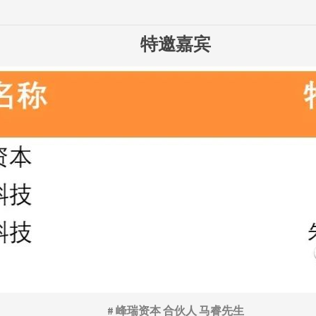
特邀嘉宾
# 峰瑞资本 合伙人 马睿先生