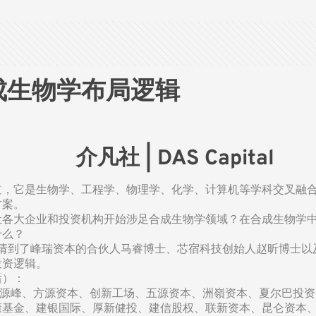
合成生物学布局逻辑
介凡社 | DAS Capital
道，它是生物学、工程学、物理学、化学、计算机等学科交叉融
方案。
各大企业和投资机构开始涉足合成生物学领域？在合成生物学中下
什么？
邀请到了峰瑞资本的合伙人马睿博士、芯宿科技创始人赵昕博士
投资逻辑。
后）：
E源峰、方源资本、创新工场、五源资本、洲嶺资本、夏尔巴投
康基金、建银国际、厚新健投、建信股权、联新资本、昆仑资本