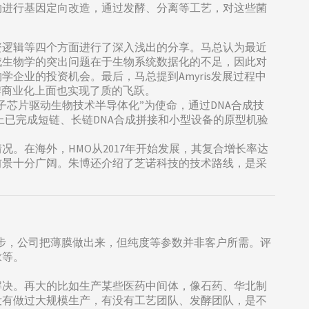
物进行基因定向改造，通过发酵、分离等工艺，对这些菌
资逻辑等四个方面进行了深入浅出的分享。马总认为最近
成生物学的突出问题在于生物系统数据化的不足，因此对
企业的投资机会。最后，马总提到Amyris发展过程中
牌商业化上面也实现了质的飞跃。
芯片驱动生物技术半导体化”为使命，通过DNA合成技
上已完成短链、长链DNA合成拼接和小型设备的原型机验
。在海外，HMO从2017年开始发展，其复合增长率达
前景十分广阔。朱博还介绍了芝诺科技的技术路线，是采
一步，公司把薄膜做出来，但纯度等参数并非客户所需。评
求等。
解决。再大的比如生产某些医药中间体，像石药、华北制
有没有做过大规模生产，有没有工艺团队、发酵团队，是不