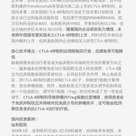
近年来，全球涉及到CTLA-4靶点的在研药物在不断增加，其中阿
斯利康的Tremelimumab有望成为第二款上市的CTLA-4抑制剂。从
国内来看，目前我国CTLA-4抑制剂行业处于技术累计的阶段，多
家企业已达到临床试验阶段，包括康宁杰瑞的KN046和KN044、四
川百利药业的SI-B003、祐和医药的YH001、齐鲁制药的OL1706、信
达生物的伊匹木单抗-IB1310等。
随着国内企业研发实力增强，未
来两年我国有望实现本土CTLA-4抑制剂上市，
同时伊匹木单抗在
国内顺利上市，也将激励国内企业继续深入研究CTLA-4抑制剂。
核心技术痛点：CTLA-4抑制剂自我限制其疗效，抗癌效果可能降
低
随着肿瘤免疫治疗逐渐成为临床靶向药物研究开发的重要方向之
一，越来越多的肿瘤免疫治疗基因靶点进入研发视野。CTLA-4通
过与抗原细胞表面的受体结合，从而起到开关作用，终止免疫反
应，而CTLA-4抑制剂通过抑制CTLA-4分子，则能使T细胞大量增
殖、攻击肿瘤细胞。然而，免疫检查点只是多层次调节机制系统
的一个组成部分。调节性T细胞（Treg）的活性构成了另一层免疫
调节。
CTLA-4
抑制剂导致肿瘤内Treg细胞过度增殖，使得患者处
于免疫抑制状态并持续对抗免疫介导的肿瘤排斥，这可能会抵消
癌症患者的抗CTLA-4治疗的疗效。
国内投资案例：
祐和医药
2018年3月，祐和医药完成1.2亿元B轮融资，由招银资本领投，本