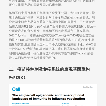
草资本跟投。本轮融资将支持祐和医药开展创新抗体药的临床前
研究，推进产品的国际及国内临床申报。
祐和医药隶属百奥赛图集团旗下全资子公司，专注临床开发，聚
焦于免疫治疗领域，构建起针对十多个靶点的强大研发管线。现
阶段两个研发产品分别获取了美国和中国临床批件，三个研发产
品进入澳洲I期临床，两个研发产品即将进入中国I期临床，以及一
个研发产品的合作开发，为祐和医药的发展奠定了坚实基础。
2021年3月4日，祐和医药宣布其抗CTLA-4抗体(YH001)联合君实生
物抗PD-1单抗药物特瑞普利单抗注射液(商品名：拓益)在澳洲I期
临床研究剂量递增阶段显示出了令人鼓舞的抗肿瘤活性。YH001是
一款以CTLA-4为靶点的单克隆抗体，通过提高机体自身针对肿瘤
细胞的免疫应答，强化肿瘤微环境中调节性T细胞(Treg cell)的去
除，从而达到治疗多种肿瘤的目的。
二、疫苗接种刺激免疫系统的表观基因重构
PAPER 02