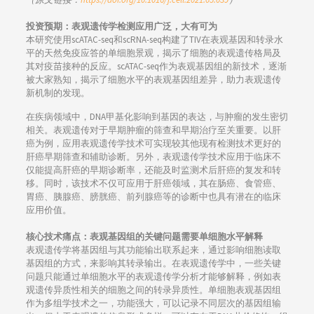
投资预期：表观遗传学检测应用广泛，大有可为
本研究使用scATAC-seq和scRNA-seq构建了TIV在表观基因和转录水
平的天然免疫应答的单细胞景观，揭示了细胞的表观遗传格局及
其对疫苗接种的反应。scATAC-seq作为表观基因组的新技术，逐渐
被大家熟知，揭示了细胞水平的表观基因组差异，助力表观遗传
新机制的发现。
在疾病领域中，DNA甲基化影响到基因的表达，与肿瘤的发生密切
相关。表观遗传对于早期肿瘤的筛查和早期治疗至关重要。以肝
癌为例，应用表观遗传学技术可实现较其他现有检测技术更好的
肝癌早期筛查和辅助诊断。另外，表观遗传学技术应用于临床不
仅能提高肝癌的早期诊断率，还能及时监测术后肝癌的复发和转
移。同时，该技术不仅可应用于肝癌领域，其在肠癌、食管癌、
胃癌、胰腺癌、膀胱癌、前列腺癌等的诊断中也具有潜在的临床
应用价值。
核心技术痛点：表观基因组的关键问题需要单细胞水平解释
表观遗传学将基因组与其功能输出联系起来，通过影响细胞读取
基因组的方式，来影响其转录输出。在表观遗传学中，一些关键
问题只能通过单细胞水平的表观遗传学分析才能够解释，例如表
观遗传异质性相关的细胞之间的转录异质性。单细胞表观基因组
作为多组学技术之一，功能强大，可以记录不同层次的基因组输