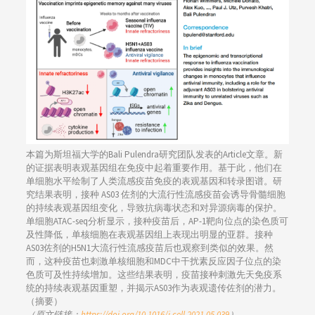
本篇为斯坦福大学的Bali Pulendra研究团队发表的Article文章。新
的证据表明表观基因组在免疫中起着重要作用。基于此，他们在
单细胞水平绘制了人类流感疫苗免疫的表观基因和转录图谱。研
究结果表明，接种 AS03 佐剂的大流行性流感疫苗会诱导骨髓细胞
的持续表观基因组变化，导致抗病毒状态和对异源病毒的保护。
单细胞ATAC-seq分析显示，接种疫苗后，AP-1靶向位点的染色质可
及性降低，单核细胞在表观基因组上表现出明显的亚群。接种
AS03佐剂的H5N1大流行性流感疫苗后也观察到类似的效果。然
而，这种疫苗也刺激单核细胞和MDC中干扰素反应因子位点的染
色质可及性持续增加。这些结果表明，疫苗接种刺激先天免疫系
统的持续表观基因重塑，并揭示AS03作为表观遗传佐剂的潜力。
（摘要）
（原文链接：
https://doi.org/10.1016/j.cell.2021.05.039
）