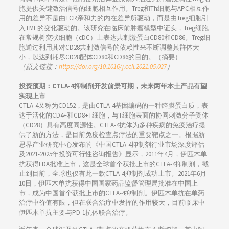
胞提供关键激活信号的细胞相互作用。Treg和Th细胞与APC相互作
用的差异不是由TCR亲和力的内在差异所驱动，而是由Treg细胞引
入TME的变化驱动的。该研究在临床前肿瘤模型中证实，Treg细胞
在常规树突状细胞（cDC）上表达共刺激蛋白CD80和CD86。Treg细
胞通过利用其对CD28共刺激信号的依赖性来不断调整其群体大
小，以达到耗尽CD28配体CD80和CD86的目的。（摘要）
（原文链接：
https://doi.org/10.1016/j.cell.2021.05.027
）
投资预期：CTLA-4抑制剂开发前景可期，未来两年本土产品有望
实现上市
CTLA-4又称为CD152，是由CTLA-4基因编码的一种跨膜蛋白质，表
达于活化的CD4+和CD8+T细胞，与T细胞表面的协同刺激分子受体
（CD28）具有高度同源性。CTLA-4抗体为多种疾病的免疫治疗提
供了新的方法，是目前免疫检查点疗法的重要靶点之一。根据新
思界产业研究中心发布的《中国CTLA-4抑制剂行业市场深度评估
及2021-2025年投资可行性咨询报告》显示，2011年4月，伊匹木单
抗获得FDA批准上市，这是全球首个获批上市的CTLA-4抑制剂，截
止到目前，全球也仅有此一款CTLA-4抑制剂成功上市。2021年6月
10日，伊匹木单抗获得中国国家药品监督管理局批准在中国上
市，成为中国首个获批上市的CTLA-4抑制剂。伊匹木单抗在单药
治疗中价值有限，但在联合治疗中发挥的作用较大，目前临床中
伊匹木单抗主要与PD-1抗体联合治疗。