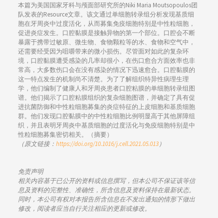
本篇为美国国家牙科与颅面部研究所的Niki Maria Moutsopoulos团
队发表的Resource文章。该文通过单细胞转录组分析发现基质细
胞在牙周炎中过度活化，从而募集免疫细胞特别是中性粒细胞，
促进炎症发生。口腔黏膜是接触异物的第一个部位。口腔会不断
暴露于携带过敏原、微生物、食物颗粒等的水、食物和空气中，
还需要经受因为咀嚼带来的微小损伤。尽管面对如此的复杂环
境，口腔黏膜遭受感染的几率却很小，在伤口愈合方面效率也非
常高，大多数伤口会在没有感染的情况下迅速愈合。口腔黏膜的
这一特点发生的机制尚不清楚。为了了解组织特异性病理生理
学，他们编制了健康人和牙周炎患者口腔粘膜的单细胞转录组图
谱。他们揭示了口腔粘膜组织的复杂细胞图谱，并确定了具有促
进抗菌防御和中性粒细胞募集的炎症特征的上皮细胞和基质细胞
群。他们发现口腔黏膜中的中性粒细胞比例明显高于其他屏障组
织，并且表明牙周炎中基质细胞的过度活化与免疫细胞特别是中
性粒细胞募集密切相关。（摘要）
（原文链接：
https://doi.org/10.1016/j.cell.2021.05.013
）
免责声明
相关内容基于已公开的资料或信息撰写，但本公司不保证该等信
息及资料的完整性、准确性，所含信息及资料保持在最新状态。
同时，本公司有权对本报告所含信息在不发出通知的情形下做出
修改，阅读者应当自行关注相应的更新或修改。