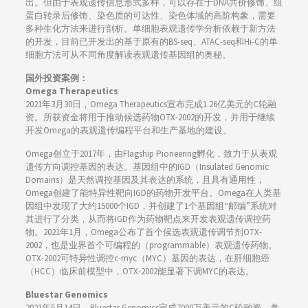
出。但由于表观遗传信息形式多样，可以存在于DNA共价修饰、组
蛋白转录后修饰、染色质的可达性、染色体域的高阶构象，需要
多种生化方法来进行剖析。单细胞表观遗传学分析依赖于新方法
的开发，目前已开发出的基于原有的BS-seq、ATAC-seq和Hi-C的单
细胞方法可从不同角度解读表观遗传基因组的奥秘。
国外投资案例：
Omega Therapeutics
2021年3月30日，Omega Therapeutics宣布完成1.26亿美元的C轮融
资。所获资金将用于推动候选药物OTX-2002的开发，并用于继续
开发Omega的表观遗传编程平台和生产基地的建设。
Omega创立于2017年，由Flagship Pioneering孵化，致力于从表观
遗传方向调控基因的表达。基因组中的IGD（Insulated Genomic
Domains）是天然调控基因及其表达的系统，且具有通用性，
Omega创建了能特异性靶向IGD的药物开发平台。Omega在人类基
因组中发现了大约15000个IGD，并创建了1个基因组“邮编”系统对
其进行了分类，从而将IGD作为药物靶点来开发表观遗传调控药
物。2021年1月，Omega公布了首个候选表观遗传调节剂OTX-
2002，也是业界首个可编程的（programmable）表观遗传药物。
OTX-2002可特异性调控c-myc（MYC）基因的表达，在肝细胞癌
（HCC）临床前模型中，OTX-2002能显著下调MYC的表达。
Bluestar Genomics
2021年5月14日，Bluestar Genomics完成7000万美元的C轮融资，参