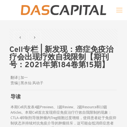
Cell专栏 | 新发现：癌症免疫治
疗会出现疗效自我限制【期刊
号：2021年第184卷第15期】
翻译 | 加一
责编 | 黑水仙 风动子
导读
本期Cell共发表4篇Previews、1篇Review、2篇Resource和13篇
Articles。本期Cell首次发现癌症免疫治疗疗效自我限制的现象：
CTLA-4抑制剂导致肿瘤内Treg细胞过度增殖，使得患者处于免疫抑
制状态并持续对抗免疫介导的肿瘤排斥，这可能会抵消癌症患者