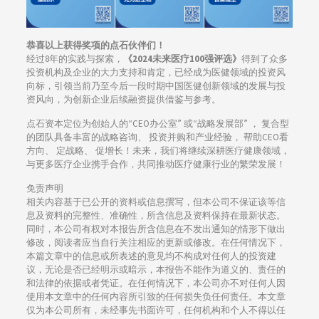
恭喜以上获得奖项的点石伙伴们！
经过8年的实践与探索，
《2024未来医疗100强评选》
得到了众多
投资机构及企业的大力支持和肯定，已经成为医健领域的投资风
向标，引领当前乃至今后一段时期中国医健创新领域的发展与投
资风向，为创新企业后续融资提供借鉴与参考。
点石资本定位为创始人的“CEO办公室” 或“战略发展部” ， 复合型
的团队具备丰富的战略咨询、 投资并购和产业经验， 帮助CEO看
方向、 定战略、 促增长！未来，我们将继续深耕医疗健康领域，
与更多医疗企业携手合作，共同推动医疗健康行业的繁荣发展！
免责声明
相关内容基于已公开的资料或信息撰写，但本公司不保证该等信
息及资料的完整性、准确性，所含信息及资料保持在最新状态。
同时，本公司有权对本报告所含信息在不发出通知的情形下做出
修改，阅读者应当自行关注相应的更新或修改。在任何情况下，
本篇文章中的信息或所表述的意见均不构成对任何人的投资建
议，无论是否已经明示或暗示，本报告不能作为道义的、责任的
和法律的依据或者凭证。在任何情况下，本公司亦不对任何人因
使用本文章中的任何内容所引致的任何损失负任何责任。本文章
仅为本公司所有，未经事先书面许可，任何机构和个人不得以任