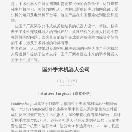
是，手术机器人在研发初期即需要有很强的合作伙伴，达芬奇有
强生的超声刀、美敦力的电刀、奥林巴斯的超声刀和内窥镜，爱
尔博的电刀及电外科平台等。这些产品在中国很难做到配套和定
制。
一些国产厂家采取分体式或柔性结构的机器人设计。术锐、精锋
做出了柔性连续机器人的初代产品。柔性结构的机器人目前不存
在器械匹配问题，因为其目前仅能完成前列腺癌的切除等小范围
的手术，涉及手术器械的种类有限。
中国在5G、人工智能以及精密机械等领域的积累为国产手术机器
人弯道超车提供了技术支撑，国产厂商有望在未来的手术机器人
竞争中占据主导。
国外手术机器人公司
Intuitive Surgical（直觉外科）
Intuitive Surgical成立于1995年，总部位于美国加利福尼亚州阳光
谷。Intuitive Surgical研发的达芬奇手术机器人系列是目前全球最
成功及应用最广泛的手术机器人，2020年装机保有量5989台，累计
实施手术超过850万台。达芬奇机器人已经发展到第四代，目前主
要包括三个机型：达芬奇Xi、达芬奇SP和达芬奇X。2011年，复星
医药获得达芬奇机器人的中国独家代理权。