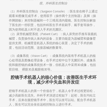
统、外科医生控制台
（1）外科医生控制台（Surgeon Console）：医生坐在椅子上通过
观看3D图像完成手术，使用双手（操作两个主控制器）及脚（操
作脚踏板）来控制器械和一个三维高清内窥镜。医生控制台解放
了医生的一些职责，包括外科医生手术前刷手、戴手套等操作，
因为使用机器人时不进入手术的无菌区。
（2）床旁机械臂系统（Patient Cart）：病人床旁的手推车装载机
械臂，负责操作病人体内的设备，主要功能是为器械臂和摄像臂
提供支撑。机械臂是机器人系统的核心装置，决定了手术的精
度，包括活动范围、连接器械的数量等。
（3）成像系统（Vision Cart）：成像系统内装有手术机器人的核
心处理器及图像处理设备，在手术过程中位于无菌区外。成像系
统和腹腔镜的成像系统技术一致，但机器人中采用3D成像，包括
双目镜、 裸眼3D及戴眼镜3D等。
腔镜手术机器人的核心价值：改善医生手术环
境，减少术中失血和并发症
腔镜手术机器人的第一个价值在于，机器人令手术过程更轻松，
减少高龄医生流失。外科手术演进过程如下：起初，医生均站立
手术，后来在腹腔镜手术中，医生可以坐可以站。配合手术机器
人，医生可以完全坐在远程控制台上进行手术。