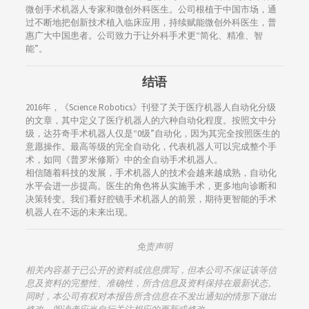
微创手术机器人专家和微创外科医生。公司根植于中国市场，通
过不断地把创新技术植入临床应用，持续赋能微创外科医生，普
惠广大中国患者。公司致力于让外科手术更“简化、精准、智
能”。
结语
2016年，《Science Robotics》刊登了关于医疗机器人自动化分级
的文章，其中定义了医疗机器人的六种自动化程度。按照文中分
级，达芬奇手术机器人仅是“0级”自动化，因为其完全按照医生的
意愿操作。最高等级的完全自动化，代表机器人可以完成整个手
术，如同《普罗米修斯》中的全自动手术机器人。
相信随着科技的发展，手术机器人的技术会越来越成熟，自动化
水平会进一步提高。医生的角色将从实施手术，更多地向诊断和
决策转变。我们看好腔镜手术机器人的前景，期待更智能的手术
机器人在不远的未来出现。
免责声明
相关内容基于已公开的资料或信息撰写，但本公司不保证该等信
息及资料的完整性、准确性，所含信息及资料保持在最新状态。
同时，本公司有权对本报告所含信息在不发出通知的情形下做出