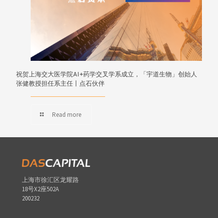
祝贺上海交大医学院AI+药学交叉学系成立，「宇道生物」创始人
张健教授担任系主任丨点石伙伴
Read more
上海市徐汇区龙耀路
18号X2座502A
200232