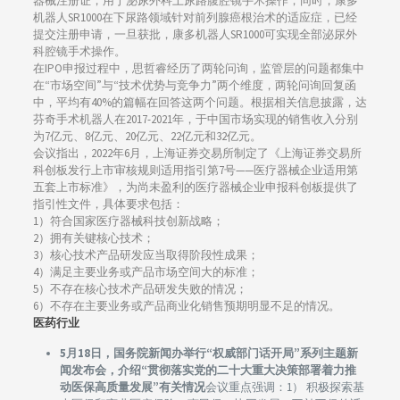
器械注册证，用于泌尿外科上尿路腹腔镜手术操作；同时，康多
机器人SR1000在下尿路领域针对前列腺癌根治术的适应症，已经
提交注册申请，一旦获批，康多机器人SR1000可实现全部泌尿外
科腔镜手术操作。
在IPO申报过程中，思哲睿经历了两轮问询，监管层的问题都集中
在“市场空间”与“技术优势与竞争力”两个维度，两轮问询回复函
中，平均有40%的篇幅在回答这两个问题。根据相关信息披露，达
芬奇手术机器人在2017-2021年，于中国市场实现的销售收入分别
为7亿元、8亿元、20亿元、22亿元和32亿元。
会议指出，2022年6月，上海证券交易所制定了《上海证券交易所
科创板发行上市审核规则适用指引第7号——医疗器械企业适用第
五套上市标准》，为尚未盈利的医疗器械企业申报科创板提供了
指引性文件，具体要求包括：
1）符合国家医疗器械科技创新战略；
2）拥有关键核心技术；
3）核心技术产品研发应当取得阶段性成果；
4）满足主要业务或产品市场空间大的标准；
5）不存在核心技术产品研发失败的情况；
6）不存在主要业务或产品商业化销售预期明显不足的情况。
医药行业
5月18日，国务院新闻办举行“权威部门话开局”系列主题新
闻发布会，介绍“贯彻落实党的二十大重大决策部署着力推
动医保高质量发展”有关情况
会议重点强调：1） 积极探索基