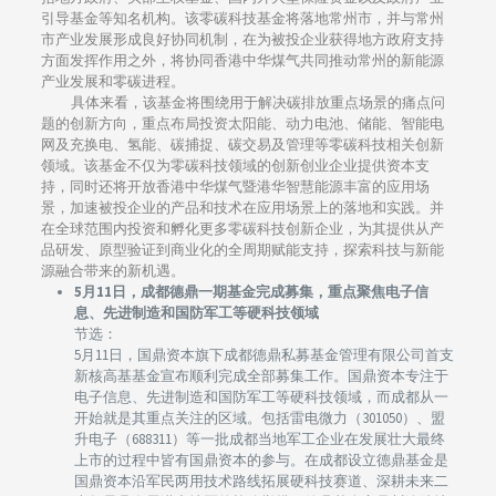
引导基金等知名机构。该零碳科技基金将落地常州市，并与常州
市产业发展形成良好协同机制，在为被投企业获得地方政府支持
方面发挥作用之外，将协同香港中华煤气共同推动常州的新能源
产业发展和零碳进程。
具体来看，该基金将围绕用于解决碳排放重点场景的痛点问
题的创新方向，重点布局投资太阳能、动力电池、储能、智能电
网及充换电、氢能、碳捕捉、碳交易及管理等零碳科技相关创新
领域。该基金不仅为零碳科技领域的创新创业企业提供资本支
持，同时还将开放香港中华煤气暨港华智慧能源丰富的应用场
景，加速被投企业的产品和技术在应用场景上的落地和实践。并
在全球范围内投资和孵化更多零碳科技创新企业，为其提供从产
品研发、原型验证到商业化的全周期赋能支持，探索科技与新能
源融合带来的新机遇。
5月11日，成都德鼎一期基金完成募集，重点聚焦电子信
息、先进制造和国防军工等硬科技领域
节选：
5月11日，国鼎资本旗下成都德鼎私募基金管理有限公司首支
新核高基基金宣布顺利完成全部募集工作。国鼎资本专注于
电子信息、先进制造和国防军工等硬科技领域，而成都从一
开始就是其重点关注的区域。包括雷电微力（301050）、盟
升电子（688311）等一批成都当地军工企业在发展壮大最终
上市的过程中皆有国鼎资本的参与。在成都设立德鼎基金是
国鼎资本沿军民两用技术路线拓展硬科技赛道、深耕未来二