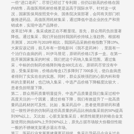
一些“进口老药”，尽管已经过了专利期，但仍以较高的价格在国
内销售，高值医用耗材价格更是远高于国际水平。针对这一状
况，国家医保局按照党中央、国务院决策部署，会同有关部门积
极推进药品、高值医用耗材集采，通过降低中选企业的生产和营
销成本，实现中选产品降价。
改革近5年来，集采成效正在不断显现。首先，群众用药负担显著
降低。通过集采，我们开始扭转我国药价持续上涨趋势。根据相
关测算，2022年与2018年相比，我国药品采购价格指数下降19%。
大家应该记得，前几年有一部电影叫《我不是药神》，里面有一
个治疗白血病的药，叫伊马替尼，原研药价格1万多一盒。在第一
批开展国家集采的时候，我们把这个药纳入集采范围。通过集
采，中标的仿制药价格降到每盒600元左右。原研药尽管没有中
选，受集采影响，价格由每盒1万多降到了7000多元，使白血病患
者得到了实实在在的实惠。同时，群众反映强烈的心脏内科和骨
科的主要耗材，也已纳入集采，中选产品价格下降幅度比较大，
患者负担明显下降。
第二，群众用药质量明显提升。中选产品质量是我们集采过程中
高度关注的一个因素，通过价格下降，我们有效提升了一批高质
量药品耗材的可及性。比如，集采药品中，患者使用原研药和通
过一致性评价的仿制药这些高质量的药品比例由集采前的50%提高
到90%以上。又比如，心脏支架集采后，材质性能更好的铬合金支
架使用比例由60%上升到90%以上，原先占据市场较大份额但性能
一般的不锈钢支架逐步退出市场。
第三，医药行业发展更健康更可持续。集采引导药品企业从过去