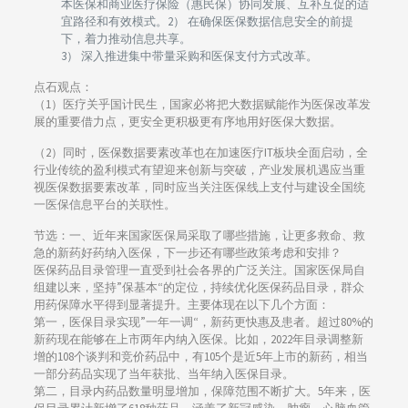
本医保和商业医疗保险（惠民保）协同发展、互补互促的适
宜路径和有效模式。2） 在确保医保数据信息安全的前提
下，着力推动信息共享。
3） 深入推进集中带量采购和医保支付方式改革。
点石观点：
（1）医疗关乎国计民生，国家必将把大数据赋能作为医保改革发
展的重要借力点，更安全更积极更有序地用好医保大数据。
（2）同时，医保数据要素改革也在加速医疗IT板块全面启动，全
行业传统的盈利模式有望迎来创新与突破，产业发展机遇应当重
视医保数据要素改革，同时应当关注医保线上支付与建设全国统
一医保信息平台的关联性。
节选：一、近年来国家医保局采取了哪些措施，让更多救命、救
急的新药好药纳入医保，下一步还有哪些政策考虑和安排？
医保药品目录管理一直受到社会各界的广泛关注。国家医保局自
组建以来，坚持”保基本“的定位，持续优化医保药品目录，群众
用药保障水平得到显著提升。主要体现在以下几个方面：
第一，医保目录实现”一年一调“，新药更快惠及患者。超过80%的
新药现在能够在上市两年内纳入医保。比如，2022年目录调整新
增的108个谈判和竞价药品中，有105个是近5年上市的新药，相当
一部分药品实现了当年获批、当年纳入医保目录。
第二，目录内药品数量明显增加，保障范围不断扩大。5年来，医