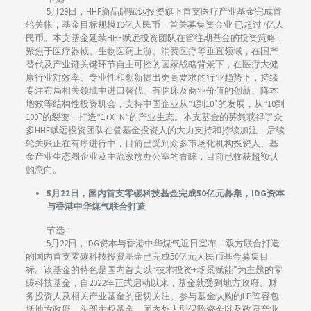
5月29日，HHF新品牌赋远投资旗下首支医疗产业基金完成首
轮关帐，基金目标规模10亿人民币，首关募集资金业 已超过7亿人
民币。本支基金延续HHF赋远投资团队在管往期基金的投资策略，
聚焦于医疗器械、生物医药上游、消费医疗等垂直领域，在国产
替代及产业链关键环节自主可控的国家战略背景下，在医疗大健
康行业对效率、专业性和创新提出更高要求的行业趋势下，持续
专注布局相关领域中进口替代、有临床及商业价值的创新、降本
增效等结构性投资机会，支持中国企业从“1到10”的发展，从“10到
100”的裂变，打造“1+X+N“的产业生态。本支基金的募集获得了众
多HHF赋远投资团队在管基金投资人的大力支持和持续加注，后续
轮关账正在有序进行中，目前已受到众多市场化机构投资人、基
金产业生态圈企业及主流家族办公室的青睐，目前已收获超额认
购意向。
5月22日，国内首支零碳科技基金完成50亿元募集，IDG资本
与香港中华煤气联合打造
节选：
5月22日，IDG资本与香港中华煤气近日宣布，双方联合打造
的国内首支零碳科技投资基金已完成50亿元人民币基金募集目
标。该基金的特色是国内首支以“技术投资+场景赋能”为主题的零
碳科技基金，自2022年正式启动以来，基金就受到地方政府、财
务投资人及相关产业基金的密切关注。参与基金认购的LP阵容包
括地方政府、头部主权基金、国内外大型保险资金以及政府产业