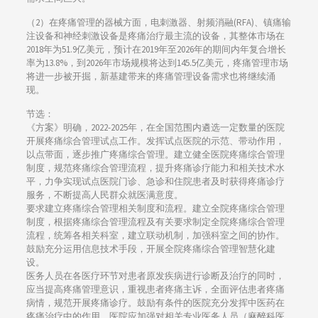
（2）在疼痛管理的器械方面，电刺激器、射频消融(RFA)、镇痛输
注设备和神经刺激设备是疼痛治疗最主流的设备，其整体市场在
2018年为51.9亿美元，预计在2019年至2026年的期间内年复合增长
率为13.8%，到2026年市场规模将达到145.5亿美元，疼痛管理市场
将进一步被开掘，新基建带来的疼痛管理设备需求也将继续涌
现。
节选：
《方案》明确，2022-2025年，在全国范围内遴选一定数量的医院
开展疼痛综合管理试点工作。发挥试点医院的示范、带动作用，
以点带面，逐步推广疼痛综合管理。建立健全医院疼痛综合管理
制度，规范疼痛综合管理流程，提升疼痛诊疗能力和相关技术水
平，力争实现试点医院门诊、急诊和住院患者及时获得疼痛诊疗
服务，不断提高人民群众就医满意度。
要求建立疼痛综合管理相关制度和流程。建立全院疼痛综合管理
制度，根据疼痛综合管理流程及有关要求制定全院疼痛综合管理
流程，统筹各相关科室，建立联动机制，加强科室之间的协作。
鼓励充分运用信息技术手段，开展全院疼痛综合管理智慧化建
设。
医务人员在各医疗环节对患者原发疾病进行诊断及治疗的同时，
应当提高疼痛管理意识，重视患者疼痛主诉，全面评估患者疼痛
病情，规范开展疼痛诊疗。鼓励有条件的医院充分发挥中医药在
疼痛治疗中的作用。医院应加强对相关专业医务人员（麻醉科医