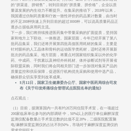
的“拼渠道、拼销售”，转到目前的“拼质量、拼价格”，企业以质
量谋发展的内生动力不断提升。在集采的推动下，2018年以来，
我国通过仿制药质量和疗效一致性评价的药品累计数量，由当时
的不足200种快速上升到目前的超过3000种，可以说高质量药品正
逐步占据临床用药主流。
下一步，我们将持续推进医药集中带量采购的扩面提质，坚持国
家和地方上下联动、一体推进。国家层面，今年已经开展了第八
批药品集采，我们还将开展第四批高值医用耗材的集采，主要是
针对眼科的人工晶体和骨科的运动医学类耗材，适时还将开展新
批次的药品集采。地方层面，将重点对国家组织集采以外的化学
药、中成药、干扰素以及神经外科耗材、体外诊断试剂等开展省
际联盟采购，同时我们将会同相关部门进一步加强对集采产品的
质量监控和供应保障，促进医疗机构优先采购和使用中选产品，
确保群众切实享受到改革成果。
5月12日，国家卫生健康委办公厅、国家中医药局综合司发
布《关于印发疼痛综合管理试点医院名单的通知》
点石观点：
（1）目前，据测算国内一共有约20万间住院手术室，在一项超过
200家临床单位参与的内部调研 中，50%以上的医疗单位麻醉深度
监测仪配备数量占手术室总数的比值不足20%，二级医院配置脑
电/麻醉深度监测仪的占比不到50%，市场对于麻醉深度监测仪的
需求空间巨大。