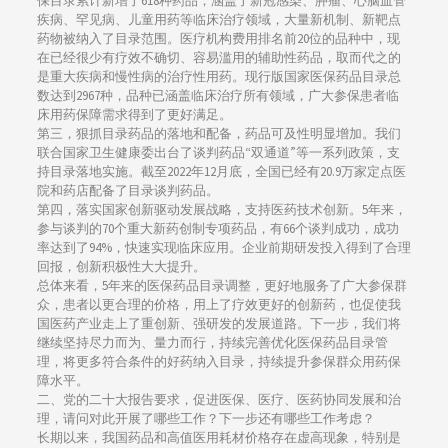
保目录累计新增了618种药品，涵盖了新冠感染、肿瘤、心脑血管
疾病、罕见病、儿童用药等临床治疗领域，大量新机制、新靶点
药物被纳入了目录范围。医疗机构费用排名前20位的品种中，现
在已经很少有疗效不确切、容易滥用的辅助性药品，取而代之的
是重大疾病和慢性病的治疗性用药。现行版国家医保药品目录总
数达到2967种，品种已涵盖临床治疗所有领域，广大参保患者临
床用药保障需求得到了更好满足。
第三，狠抓目录药品的落地和配备，药品可及性明显增加。我们
联合国家卫生健康委出台了谈判药品“双通道”等一系列政策，支
持目录落地实施。截至2022年12月底，全国已经有20.9万家定点医
院和药店配备了目录谈判药品。
第四，落实国家创新驱动发展战略，支持医药技术创新。5年来，
参与谈判的70个重大新药创制专项药品，有66个谈判成功，成功
率达到了94%，快速实现临床应用。企业前期研发投入得到了合理
回报，创新积极性大大提升。
总体来看，5年来的医保药品目录调整，更好地服务了广大参保群
众，患者以更合理的价格，用上了疗效更好的创新药，也促使我
国医药产业走上了重创新、强研发的发展道路。下一步，我们将
继续坚持尽力而为、量力而行，持续完善优化医保药品目录管
理，将更多符合条件的好药纳入目录，持续提升参保群众用药保
障水平。
二、党的二十大报告要求，促进医保、医疗、医药协同发展和治
理，请问对此开展了哪些工作？下一步还有哪些工作考虑？
长期以来，我国药品和高值医用耗材价格存在虚高现象，特别是