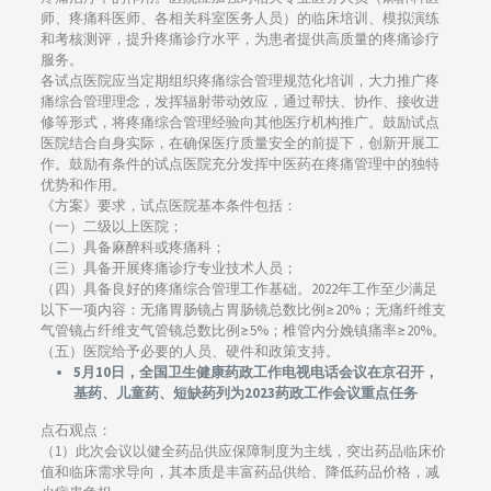
师、疼痛科医师、各相关科室医务人员）的临床培训、模拟演练
和考核测评，提升疼痛诊疗水平，为患者提供高质量的疼痛诊疗
服务。
各试点医院应当定期组织疼痛综合管理规范化培训，大力推广疼
痛综合管理理念，发挥辐射带动效应，通过帮扶、协作、接收进
修等形式，将疼痛综合管理经验向其他医疗机构推广。鼓励试点
医院结合自身实际，在确保医疗质量安全的前提下，创新开展工
作。鼓励有条件的试点医院充分发挥中医药在疼痛管理中的独特
优势和作用。
《方案》要求，试点医院基本条件包括：
（一）二级以上医院；
（二）具备麻醉科或疼痛科；
（三）具备开展疼痛诊疗专业技术人员；
（四）具备良好的疼痛综合管理工作基础。2022年工作至少满足
以下一项内容：无痛胃肠镜占胃肠镜总数比例≥20%；无痛纤维支
气管镜占纤维支气管镜总数比例≥5%；椎管内分娩镇痛率≥20%。
（五）医院给予必要的人员、硬件和政策支持。
5月10日，全国卫生健康药政工作电视电话会议在京召开，
基药、儿童药、短缺药列为2023药政工作会议重点任务
点石观点：
（1）此次会议以健全药品供应保障制度为主线，突出药品临床价
值和临床需求导向，其本质是丰富药品供给、降低药品价格，减