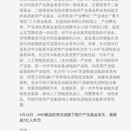
长沙市政府产业基金体系中的一级母基金，主要投资于二级
母基金。二级母基金包括存量市政府产业基金和未来拟设立
的各类政府产业基金，从而形成“产业孵化”“产业成长”“重大
项目”三大基金集群。在返投标准和让利机制上，产业孵化
类、产业成长类基金返投比例要求从1.5倍下降到1.2倍，返投
认定范围也进一步拓宽；对于社会化募资程度高的子基金，
管理费最高可提升到实缴规模的3.5%；基金退出时财政出资
部分的超额收益可适度向社会资本让利。未来，长沙提出打
造长沙市22条新兴及优势产业链和长沙市“1+2+N”先进制造业
集群体系。长沙市22条新兴及优势产业链包括，汽车产业
链、人工智能及机器人（含传感器）产业链、显示功能器件
产业链、新一代半导体及集成电路产业链、5G应用产业链、
碳基材料产业链等。长沙市“1+2+N”先进制造业集群体系包
括，培育工程机械1个世界级先进制造业集群，创建先进储能
材料、安全可靠计算机及创新应用2个国家级先进制造业集
群，发展智能网联汽车、生物医药、新一代半导体省级先进
制造业集群，推动人工智能及机器人、消费类电子、绿色食
品、节能环保等产业集群纳入省级先进制造业集群培育范
围。
5月29日，HHF赋远投资完成旗下医疗产业基金首关，规模
超7亿人民币
节选：