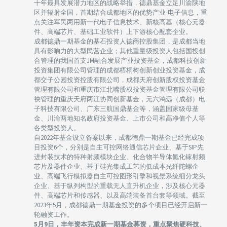
十年最具发展潜力地区的战略举措，德鼎基金立足川渝陕地
区并辐射全国，首期结合成都地区的优势产业-电子信息，重
点关注军民两用新一代电子信息技术、新核高基（核心元器
件、高端芯片、基础工业软件）上下游核心配套企业。
成都德鼎一期基金的基石投资人德商控股集团，是成都当地
具有影响力的大型民营企业；其他重量级投资人包括国投创
合管理的我国首支JM融合发展产业投资基金，成都科技创新
投资集团有限公司管理的成都梧桐树创新创业投资基金，成
都交子公园投资控股有限公司，成都天府创新股权投资基金
管理有限公司和重庆市江北嘴股权投资基金管理有限公司联
袂管理的重庆天府两江协同创新基金，元六鸿远（成都）电
子科技有限公司、广东三航国鼎基金等，涵盖国家级母基
金、川渝两地知名政府投资基金、上市公司和高净值个人等
各类型投资人。
自2022年基金设立备案以来，成都德鼎一期基金已经完成项
目投资6个，分别是自主可控网络通信芯片企业、基于SIP先
进封装技术的特种射频模块企业、化合物半导体氮化镓射频
芯片及器件企业、基于硅光集成工艺的低成本光纤陀螺企
业、高端飞行模拟器自主可控图形引擎和视景系统细分龙头
企业、基于纵列构型的重载无人直升机企业，涉及核心元器
件、高端芯片和传感器、以及高端装备首台套等领域。截至
2023年5月，成都德鼎一期基金投资的多个项目已经开启新一
轮融资工作。
5月9日，丰年资本完成新一期基金募资，重点聚焦硬科技、