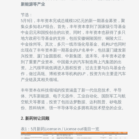
新能源等产业
节选：
5月9日，丰年资本完成总规模12亿元的新一期基金募资，聚
集众多知名LP组合。首先，丰年资本拿到了国家级引导基金
中金启元和国投创合的出资。同时，丰年资本也获得了多只
地方政府引导基金的支持，包括安徽铜陵国控、铜陵大江、
中金徐州等。其次，多只一线市场化母基金、机构LP也同时
出现在了丰年资本新一期基金的LP名单中，包括厦门建发新
兴投资、厦门金圆股权、中新集团、道禾等。丰年资本还拿
到了重要产业资本、中国最大的汽车制造商上汽集团的出
资。上汽很早就低调进入股权投资，过去主要与白马基金合
作，做过高瓴、博裕资本等机构的LP，投资方向主要是汽车
产业链及其相关领域。
丰年资本在科技领域的投资涵盖了新一代信息技术、半导
体、汽车新能源、电子元器件、工业自动化、国防军工与航
空航天等赛道，投资了包括达梦数据、达利凯普、矽电股
份、胜科纳米、强一半导体等众多拥有高技术壁垒的企业。
2. 新药转让回顾
表1：5月新药License in / License out项目一览