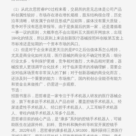
（1）从此次思哲睿IPO过程来看，交易所的意见总体是公司产品
科创属性较好，市场存在潜在增长规模，股东结构很合理，历史
沿革清晰，研发属于自研且形成产品矩阵，媒体没有重大质疑，
竞争对手没有恶意举报等。由于是换届后的第一家，还是遵循着
一事一议的原则，大概率也不会出现科五大面积开闸放水，出现
18A化的情况，所以原则上来说创新医疗器械按照科创板第五套上
市标准还是短期的一个资本市场的风口。
（2）但是对于企业来说更关注的是IPO之后估值体系怎么维持，
尤其是商业化如何兑现，医疗器械的商业化不确定性更高：细分
行业太多，专利保护更难，竞争相对激烈，大单品相对更难，器
械投资人更强调平台化技术；对于临床需求的准确理解，需要企
业对临床场景有非常深入的了解；对于创新器械的商业化而言，
还涉及到一个重要的能力：市场推广。国内初创企业能否有能力
和资金去来做推广，仍需进一步观察。
节选：
招股书显示，思哲睿是一家专注于手术机器人研发的医疗器械企
业，旗下有多款手术机器人产品在研，覆盖腔镜手术机器人、经
尿道柔性手术机器人、经口腔手术机器人、人工耳蜗手术机器
人、脊柱内镜手术机器人等多个品类。
思哲睿目前的核心产品，是“康多”系列的腔镜手术机器人，可辅
助医生在泌尿外科、妇科、普外科和胸外科等科室开展腔镜手
术。2022年6月，思哲睿的康多机器人SR1000，顺利获得三类医疗