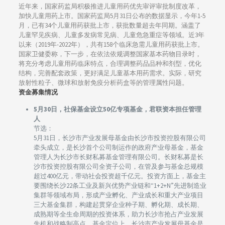
近年来，国家药监局积极推进儿童用药优先审评审批制度改革，
加快儿童用药上市。国家药监局5月31日公布的数据显示，今年1-5
月，已有34个儿童用药获批上市，获批数量超去年同期。涵盖了
儿童罕见疾病、儿童多发病常见病、儿童危急重症等领域。近3年
以来（2019年-2022年），共有158个临床急需儿童用药获批上市。
国家卫健委称，下一步，在依法依规调整国家基本药物目录时，
将充分考虑儿童用药临床特点，合理调整药品品种和剂型，优化
结构，完善配套政策，更好满足儿童基本用药需求。实际，研究
放射性粒子、微球和放射免疫分析药盒等的管理属性问题。
资金募集情况
5月30日，社保基金设立50亿专项基金，君联资本担任管理
人
节选：
5月31日，长沙市产业发展母基金由长沙市投资控股有限公司
牵头成立，是长沙首个公司制运作的政府产业母基金，基金
管理人为长沙市长财私募基金管理有限公司。长财私募是长
沙市投资控股有限公司全资子公司，在管及参与基金总规模
超过400亿元，带动社会投资超千亿元。投资方面上，基金主
要围绕长沙22条工业及新兴优势产业链和“1+2+N”先进制造业
集群等领域布局，形成产业孵化、产业成长和重大产业项目
三大基金集群，构建起贯穿企业种子期、孵化期、成长期、
成熟期等全生命周期的投资体系，助力长沙市抢占产业发展
先机和战略制高点。基金定位上，长沙市产业发展母基金是