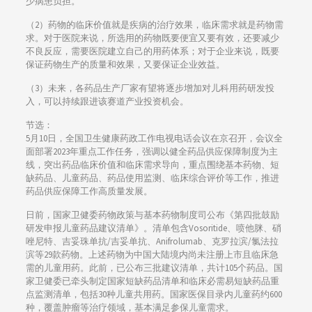
少病患负担。
（2）药物的临床价值就是疾病的治疗效果，临床需求就是药物需
求。对于医院来说，所选用的药物既要便宜又要有效，还要减少
不良反应，需要医院建立自己的用药体系；对于企业来说，既要
保证药物生产的质量和效果，又要保证企业效益。
（3）未来，各药品生产厂家有望将逐步增加对儿科用药研发投
入，可以持续跟进该赛道产业投资机会。
节选：
5月10日，全国卫生健康药政工作电视电话会议在京召开，会议全
面部署2023年重点工作任务，强调以健全药品供应保障制度为主
线，突出药品临床价值和临床需求导向，重点围绕基本药物、短
缺药品、儿童药品、药品使用监测、临床综合评价等工作，推进
药品供应保障工作高质量发展。
日前，国家卫健委药物政策与基本药物制度司公布《第四批鼓励
研发申报儿童药品建议清单》。清单包含Vosoritide、喷他脒、硝
唑尼特、吉妥珠单抗/吉妥单抗、Anifrolumab、克罗拉滨/氯法拉
滨等29款药物。上述药物为中国大陆境内尚未注册上市且临床急
需的儿童用药。此前，已公布三批建议清单，共计105个药品。国
家卫健委已牵头制定国家短缺药品清单和临床必需易短缺药品重
点监测清单，包括30种儿童共用药。国家医保目录内儿童药约600
种，覆盖肿瘤等治疗领域，基本满足参保儿童需求。