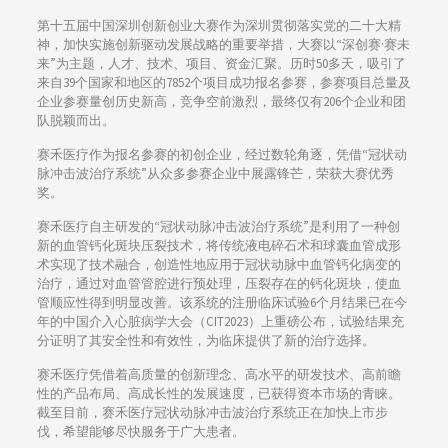
第十五届中国深圳创新创业大赛作为深圳贯彻落实党的二十大精
神，加快实施创新驱动发展战略的重要举措，大赛以“深创赛·赛未
来”为主题，人才、技术、项目、资金汇聚。历时50多天，吸引了
来自39个国家和地区的7852个项目成功报名参赛，参赛项目总量及
企业参赛量创历史新高，竞争空前激烈，最终仅有206个企业和团
队脱颖而出。
赛禾医疗作为报名参赛的初创企业，经过数轮角逐，凭借“冠状动
脉冲击波治疗系统”从众多参赛企业中展露锋芒，荣获大赛优秀
奖。
赛禾医疗自主研发的“冠状动脉冲击波治疗系统”是利用了一种创
新的血管钙化斑块压裂技术，将传统液电碎石术和球囊血管成形
术实现了技术融合，创造性地应用于冠状动脉中血管钙化病变的
治疗，通过对血管管腔进行预处理，压裂存在的钙化斑块，使血
管顺应性得到明显改善。该系统的注册临床试验6个月结果已在今
年的中国介入心脏病学大会（CIT2023）上重磅公布，试验结果充
分证明了其安全性和有效性，为临床提供了新的治疗选择。
赛禾医疗凭借着高质量的创新理念、高水平的研发技术、高前瞻
性的产品布局、高成长性的发展速度，已获得资本市场的青睐。
截至目前，赛禾医疗冠状动脉冲击波治疗系统正在加快上市步
伐，希望能够尽快服务于广大患者。