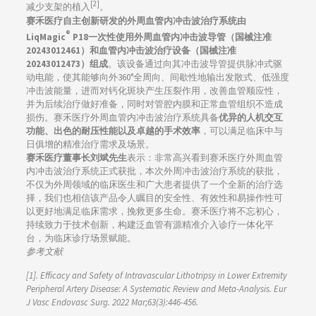
[2]
减少支架的植入
。
赛禾医疗自主创新研发的外周血管内冲击波治疗系统由
®
LiqMagic
P18一次性使用外周血管内冲击波导管（国械注准
20243012461）和血管内冲击波治疗设备（国械注准
20243012473）组成
。该设备通过向其冲击波导管提供脉冲式驱
动电能，使其能够向外360°全周向、间歇性地输出发散式、低强度
冲击波能量，进而对钙化斑块产生压裂作用，改善血管顺应性，
并为后续治疗做好准备，同时对管腔内膜和正常血管组织不造成
损伤。赛禾医疗外周血管内冲击波治疗系统具备
优异的人机交互
功能、出色的耐压性能以及卓越的手术效率
，可以满足临床中与
日俱增的精准治疗需求及场景。
赛禾医疗董事长刘斌先生
表示：非常高兴看到赛禾医疗外周血管
内冲击波治疗系统正式获批，本次外周冲击波治疗系统的获批，
不仅为外周领域的临床医生和广大患者提供了一个全新的治疗选
择，我们也相信该产品令人瞩目的安全性、有效性和易操作性可
以更好地满足临床需求，挽救更多生命。赛禾医疗将不忘初心，
持续致力于技术创新，构建泛血管有源精准介入诊疗一体化平
台，为临床诊疗场景赋能。
参考文献
[1]. Efficacy and Safety of Intravascular Lithotripsy in Lower Extremity
Peripheral Artery Disease: A Systematic Review and Meta-Analysis. Eur
J Vasc Endovasc Surg. 2022 Mar;63(3):446-456.