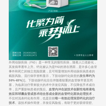
外周动脉疾病（PAD）是一种常见的慢性疾病，随着人口老龄化，
其发病率逐年上升。钙化被认为是PAD的潜在诱因，是许多心血管
事件和死亡的独立危险因素，且可明显增加外周动脉疾病患者的
截肢风险。流行病学资料显示，下肢动脉钙化病变的
发生率约为
50%-65%
[1]。下肢动脉钙化往往伴随着较重的血管狭窄甚至闭
塞，为临床治疗带来较大的术中并发症风险，不仅降低手术成功
率，且严重影响患者的预后。
血管内冲击波技术创新性地将液电
效应和球囊血管成形术结合形成全新的血管钙化斑块处理技术
，
不仅对浅表钙化有作用，也是目前
唯一有效处理深层钙化的治疗
技术
。该技术操作简便，并发症风险低，有助于更好获得管腔、