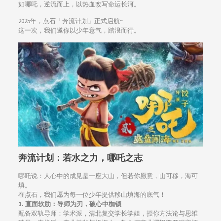
如哪吒，逆流而上，以热血改写命运长河。
2025年，点石「奔流计划」正式启航~
这一次，我们邀你以少年意气，踏浪而行。
奔流计划：若水之力，哪吒之志
哪吒说：人心中的成见是一座大山，但若你愿意，山可移，海可
填。
在点石，我们愿为每一位少年提供移山填海的底气！
1.
直面软肋：导师为刃，破心中枷锁
配备双轨导师：学术派，清北复交学长学姐，授你方法论与思维