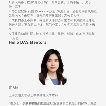
1. 新人装备，祝你“开心开局”，开局皮肤、开局绿植、开局伙
伴、真香
2. 办公室配备了进口Steelcase电动升降桌工位，还有照明新风感应
系统的独立电话亭，霸气的双屏显示器，高效又方便
3. 成长的路上不孤单，每位新伙伴都会有主管和专属的师兄师姐
陪伴入职，更有新人培训、部门分享，在你学习和融入的路上畅
享
4. 团建活动超好玩，比如沙滩排球、攀岩、射箭、山地自行车和
PK厨艺
Hello DAS Mentors
曹飞韶
上海交通大学硕士中央财经大学本科
“在点石，
创新和积极
的氛围是职业发展和自我提升的保障，更是