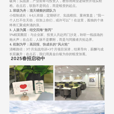
破局；实战派，产业前辈与投资人，教你用商业逻辑劈开现实桎
梏。在点石，软肋不是弱点，而是蜕变的起点。
2.
班级为舟：混天绫般的团队力
小组制成长：6-8人班级，定期研讨、实战模拟、案例复盘；“我一
个人扛不住天劫，但加上你们，或许可以”！在这里，孤独的个体
终将汇聚成奔涌的浪。
3.
人脉为翼：结交四海“敖丙”
5%精英圈层：与企业家、投资人共赴闭门沙龙，聆听一线战场的
炮火声；在点石，人脉不是攀附，而是与同频者共拓边界。
4.
机制为甲：高回报、快成长的“风火轮”
清晰路径：3个月实战培训+3个月项目深潜，结果导向，薪酬与成
长双飙升；在点石，我们用真金白银为你的蜕变加冕。
2025春招启动中