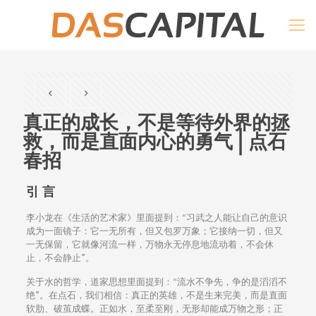
真正的成长，不是等待外界的拯
救，而是直面内心的勇气 | 点石
春招
引 言
李小龙在《生活的艺术家》里面提到：“习武之人能让自己的意识
成为一面镜子：它一无所有，但又包罗万象；它接纳一切，但又
一无保留，它就像河流一样，万物永无停息地流动着，不会休
止，不会静止”。
关于水的哲学，道家思想里面提到：“流水不争先，争的是滔滔不
绝”。在点石，我们相信：真正的英雄，不是生来完美，而是直面
软肋、破茧成蝶。正如水，至柔至刚，无形却能成万物之形；正