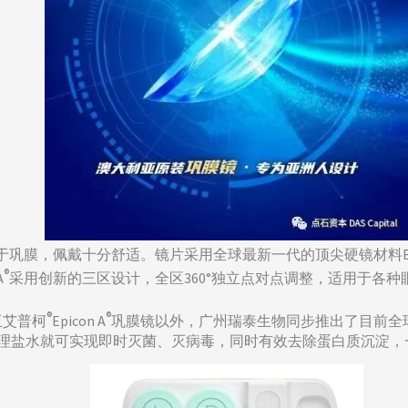
巩膜，佩戴十分舒适。镜片采用全球最新一代的顶尖硬镜材料Bosto
®
A
采用创新的三区设计，全区360°独立点对点调整，适用于各
®
®
亚艾普柯
Epicon A
巩膜镜以外，广州瑞泰生物同步推出了目前全
，仅用生理盐水就可实现即时灭菌、灭病毒，同时有效去除蛋白质沉