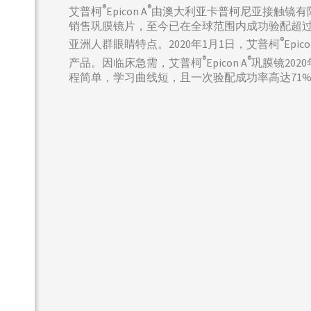
®
®
艾普柯
Epicon A
由澳大利亚卡普柯尼亚接触镜有限公司（C
销售巩膜镜片，至今已在全球范围内成功验配超过
®
亚洲人群眼睛特点。2020年1月1日，艾普柯
Epico
®
®
产品。因临床急需，艾普柯
Epicon A
巩膜镜20
程简单，学习曲线短，且一次验配成功率高达71