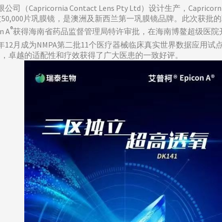
apricornia Contact Lens Pty Ltd）设计生产，Ca
50,000片巩膜镜，是澳洲及新西兰第一巩膜镜品牌。此次获
®
n A
获得海南省药品监督管理局特许审批，在海南博鳌超级医院开
20年12月成为NMPA第二批11个医疗器械临床真实世界数据应
%，卓越的适配性和疗效获得了广大医患的一致好评。