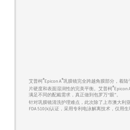
®
®
艾普柯
Epicon A
巩膜镜完全跨越角膜部分，着陆于
®
片硬度和表面湿润性的完美平衡。艾普柯
Epicon 
满足不同的配戴需求，真正做到包罗万“眼”。
针对巩膜镜清洗护理难点，此次除了上市澳大利
FDA 510(k)认证，采用专利电泳解离技术