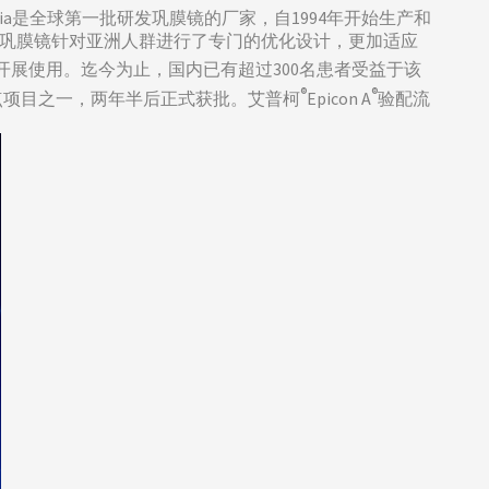
pricornia是全球第一批研发巩膜镜的厂家，自1994年开始生产和
批的巩膜镜针对亚洲人群进行了专门的优化设计，更加适应
展使用。迄今为止，国内已有超过300名患者受益于该
®
®
用试点项目之一，两年半后正式获批。艾普柯
Epicon A
验配流