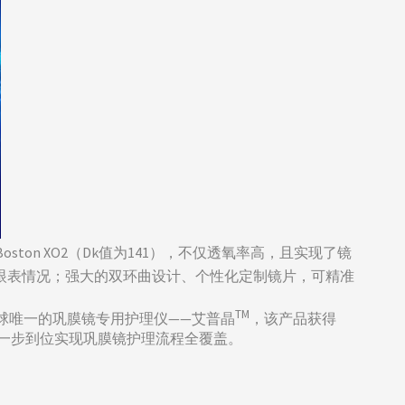
n XO2（Dk值为141），不仅透氧率高，且实现了镜
种眼表情况；强大的双环曲设计、个性化定制镜片，可精准
TM
球唯一的巩膜镜专用护理仪——艾普晶
，该产品获得
淀，一步到位实现巩膜镜护理流程全覆盖。