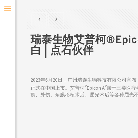
瑞泰生物艾普柯®Epi
白 | 点石伙伴
2023年6月20日，广州瑞泰生物科技有限公司
®
®
正式在中国上市。艾普柯
Epicon A
属于三类医疗
疡、外伤、角膜移植术后、屈光术后等各种屈光