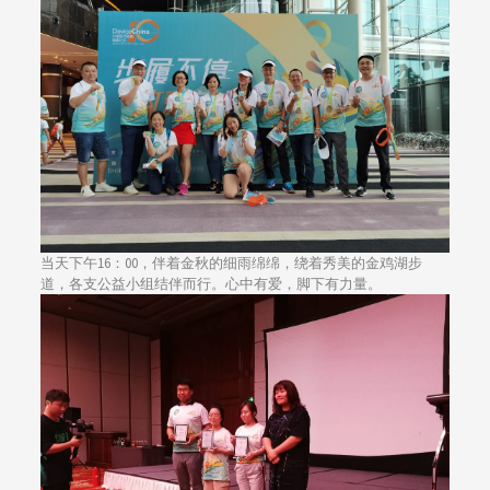
当天下午16：00，伴着金秋的细雨绵绵，绕着秀美的金鸡湖步
道，各支公益小组结伴而行。心中有爱，脚下有力量。