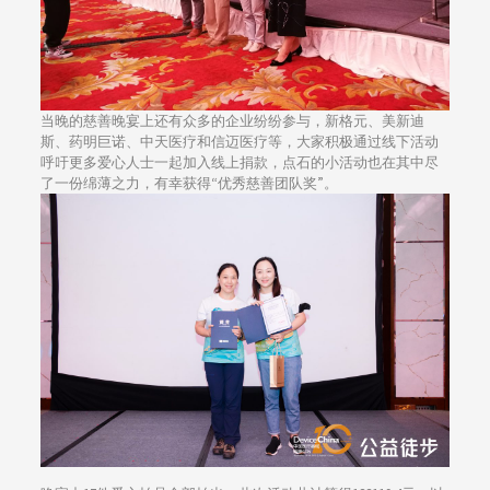
当晚的慈善晚宴上还有众多的企业纷纷参与，新格元、美新迪
斯、药明巨诺、中天医疗和信迈医疗等，大家积极通过线下活动
呼吁更多爱心人士一起加入线上捐款，点石的小活动也在其中尽
了一份绵薄之力，有幸获得“优秀慈善团队奖”。