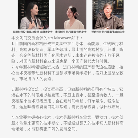
本次闭门交流会议的key takeaways如下：
1. 目前国内新材料融资主要集中在半导体、新能源、生物医疗材
料、高端设备制造、军工等领域，最上游的高端树脂、纤维、陶
瓷、合金等新材料国产化需求迫切，未来存在被海外卡脖子风
险，对国内新材料企业来说也是一个国产替代大好时机。
2. 今年新材料领域融资火热，进口材料的国产替代迫在眉睫，核
心技术突破带动新材料下游领域市场持续增长，看好上游壁垒较
高、市场潜力大的赛道。
3. 新材料投资难，投资壁垒高，但做新材料的公司有个特点，它
潜在水下的时候难以被发现，不显山露水，甚至没有收入。一旦
突破某个技术或者应用，会在短时间崛起，订单暴涨、猛涨估
值。这意味着投资窗口期非常短，需要提早投资，做长线布局。
4. 企业要掌握核心技术，技术是新材料企业第一驱动力，技术创
新才能带来更高的技术壁垒，不断通过领先的技术切入新材料高
端场景，才能获得更广阔的发展空间。