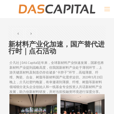
新材料产业化加速，国产替代进
行时｜点石活动
介凡社 | DAS Capital近年来，全球新材料产业快速发展，国家也将
新材料产业提到战略高度，但我国新材料产业处于薄弱环节，上
游关键原材料及制造仍存在诸多“卡脖子”环节，高端薄膜、纤
维、陶瓷、合金、树脂等新材料国产化需求迫切。2023年5月23日
晚上，介凡社密约晚宴，有幸邀请到薄膜、纤维、树脂等新材料
领域细分龙头企业创始人和一线基金专业投资人共话新材料产业
发展，助力创新材料研发，并对当前投融资环境进行深度分享。