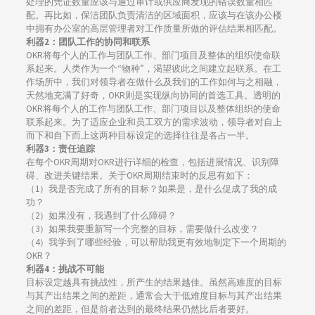
处理的凭证数量应该与通过审计或供应商发现的错误数量相匹
配。再比如，保洁团队负责清洁的区域面积，应该与在该办公楼
中拥有办公室的高层管理者对工作质量所做的评估结果相匹配。
利器2：团队工作的协同和联系
OKR将每个人的工作与团队工作、部门项目及整体的组织使命联
系起来。人类作为一个“物种”，渴望彼此之间建立起联系。在工
作场所中，我们对领导者在做什么及我们的工作如何与之相融，
天然地充满了好奇，OKR则是实现纵向协同的首选工具。透明的
OKR将每个人的工作与团队工作、部门项目以及整体组织的使命
联系起来。为了适应企业和员工双方的需求波动，领导者对自上
而下和自下而上这两种目标设定的选择往往是各占一半。
利器3：责任追踪
在每个OKR周期对OKR进行详细的检查，包括进展情况、识别障
碍、改进关键结果。关于OKR周期结束时的反思有如下：
（1）我是否完成了所有的目标？如果是，是什么促成了我的成
功？
（2）如果没有，我遇到了什么障碍？
（3）如果我要重新写一个完整的目标，需要做什么改变？
（4）我学到了哪些经验，可以帮助我更有效地制定下一个周期的
OKR？
利器4：挑战不可能
目标设定越具有挑战性，所产生的结果越佳。虽然高难度的目标
与其产出结果之间的差距，通常会大于低难度目标与其产出结果
之间的差距，但是前者达到的最终结果仍然比后者要好。