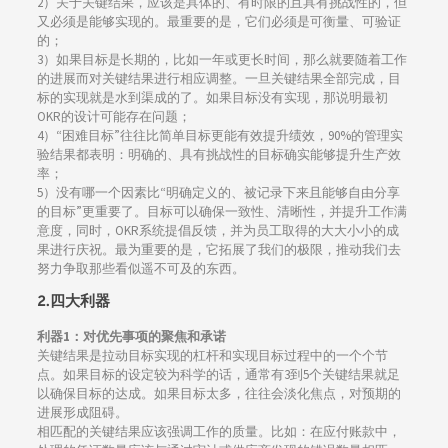
2）关于关键结果，应该是具体的、有时限的且具有挑战性的，但
又必须是能够实现的。最重要的是，它们必须是可衡量、可验证
的；
3）如果目标是长期的，比如一年或更长时间，那么就要随着工作
的进展而对关键结果进行相应调整。一旦关键结果全部完成，目
标的实现就是水到渠成的了。如果目标没有实现，那说明最初
OKR的设计可能存在问题；
4）“困难目标”往往比简单目标更能有效提升绩效，90%的管理实
验结果都表明：明确的、具有挑战性的目标确实能够提升生产效
率；
5）没有哪一个因素比“明确定义的、被记录下来且能够自由分享
的目标”更重要了。目标可以确保一致性、清晰性，并提升工作满
意度，同时，OKR系统提倡反馈，并为员工取得的大大小小的成
果进行庆祝。最为重要的是，它拓展了我们的极限，推动我们去
努力争取那些看似遥不可及的东西。
2.四大利器
利器1：对优先事项的聚焦和承诺
关键结果是拉动目标实现的杠杆和实现目标过程中的一个个节
点。如果目标的设定较为科学的话，通常有3到5个关键结果就足
以确保目标的达成。如果目标太多，往往会淡化焦点，对预期的
进展形成阻碍。
相匹配的关键结果应该强调工作的质量。比如：在应付账款中，