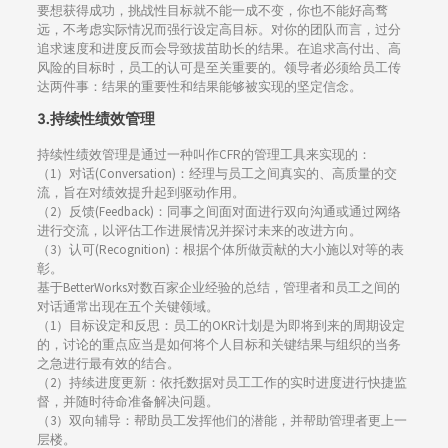
要想获得成功，挑战性目标就不能一成不变，你也不能好高骛
远，不考虑实际情况而强行设定高目标。对你的团队而言，过分
追求速度和进度反而会导致拔苗助长的结果。在追求高付出、高
风险的目标时，员工的认可是至关重要的。领导者必须给员工传
达两件事：结果的重要性和结果能够被实现的坚定信念。
3.持续性绩效管理
持续性绩效管理是通过一种叫作CFR的管理工具来实现的：
（1）对话(Conversation)：经理与员工之间真实的、高质量的交
流，旨在对绩效提升起到驱动作用。
（2）反馈(Feedback)：同事之间面对面进行双向沟通或通过网络
进行交流，以评估工作进展情况并探讨未来的改进方向。
（3）认可(Recognition)：根据个体所做贡献的大小施以对等的表
彰。
基于BetterWorks对数百家企业经验的总结，管理者和员工之间的
对话通常出现在五个关键领域。
（1）目标设定和反思：员工的OKR计划是为即将到来的周期设定
的，讨论的重点应当是如何将个人目标和关键结果与组织的当务
之急进行最有效的结合。
（2）持续进度更新：依托数据对员工工作的实时进度进行快捷监
督，并随时待命准备解决问题。
（3）双向辅导：帮助员工发挥他们的潜能，并帮助管理者更上一
层楼。