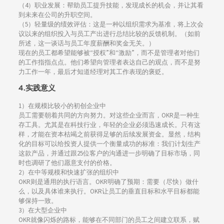
（4）职业发展：帮助员工提升技能，发现成长的机会，并让其看
到未来在公司的升职空间。
（5）轻量级的绩效评估：这是一种以组织需求为基准，将上次会
议以来的组织投入与员工产出进行总结比较的反馈机制。（如前
所述，这一谈话与员工年度薪酬和奖金无关。）
现在的员工都希望能够被“授权”和“激励”，而不是管理者对他们
的工作指指点点。他们希望向管理者表达自己的观点，而不是努
力工作一年，最后才知道经理对其工作表现的褒贬。
4.实践意义
1）在规模比较小的初创企业中
员工需要朝着共同的方向努力。对这些企业而言，OKR是一种生
存工具。尤其是在科技行业，年轻的企业必须迅速成长。只有这
样，才能在资本枯竭之前获得足够的后续发展资金。显然，结构
化的目标可以给投资人提供一个衡量成功的标准：我们计划生产
这款产品，并通过跟25位客户的沟通进一步明确了目标市场，同
时也调研了他们愿意支付的价格。
2）在中等规模和快速扩张的组织中
OKR则是通用的执行语言。OKR明确了预期：需要（尽快）做什
么，以及具体谁来执行。OKR让员工的垂直目标和水平目标都能
够保持一致。
3）在大型企业中
OKR就像闪烁的路标，能够在不同部门的员工之间建立联系，赋