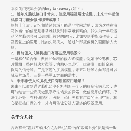
本次闭门交流会议的
key takeaways
如下
：
1、近年来脑机接口非常火，但应用端进展比较慢，未来十年后脑
机接口可能会做出哪些成果？
畅想十年后，记忆和情绪领域可能是非常困难的，因为这些在海
马体当中的信息是非常难触及到非常难解码的。我认为十年后运
动区的脑信号可以做到比较好的解码，比如控制手指动作等，以
及视觉上的应用，比如失明病人，通过外部摄像机的画面输入大
脑。
2、目前侵入式脑机接口有哪些应用场景？
一是和CRO合作，做神经领域的侵入式模型，例如神经电极、芯
片模组，整体解决方案等，协助CRO进行一些建模，如帕金森、
癫痫的信号等。二是下游的疾病模型，未来科研等方向都是可以
触及的场景。三是一些军工方面的需求。
3、未来非侵入式脑机接口有哪些应用场景？
未来可以做到通过脑电监测分析判断一个人的很多疾病风险，也
可能结合一些疾病做数字疗法场景的探索，做信息系统闭环、疗
法闭环等，在科研院所、医院、药厂等都有广阔的应用空间。核
心是把接口做的小，才有可能让它进入更多的场景应用。
关于介凡社
古语有云“盖非常鳞凡介之品匹也”其中的“常鳞凡介”便是指一般