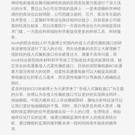
神经电刺激器在脑功能神经疾病的应用及拓展方面进行了深入浅
出的分享。曹总认为公司在管线的选择上，一是考虑脑科学神经
调控的商业化比较明朗，公司想建立能耗、芯片、算法等方面的
技术壁垒；二是脑科学商业化路径相对比较少，目前很多公司探
索的性质比较多，所以佳量医疗一方面在商业化方向持续提高技
术门槛，一方面在科研端给科学家提供更多的科研工具、科研服
务。
Axoft的联合创始人叶天扬博士对国内外侵入式柔性脑机接口的研
发进展情况进行了深入的介绍。用生动形象的语言让大家理解了
现阶段的侵入式脑机接口存在硬度过大、通量不高等问题，而
Axoft结合新型纳米材料和半导体工艺制造技术提供延展性强、稳
定安全的高通量侵入式柔性脑机接口。目前的深部脑电极BCI在通
量方面没有很大的优势，但柔性高通量电极可以大幅提高精度，
将电极定位到零点几毫米，而且柔性电极可以弯曲插入精确抵达
病灶。
柔灵科技的CEO孙瑜博士为大家带来了“非侵入式脑机接口”为主题
的分享。孙博认为非侵入性脑机接口可以更好的实现商业闭环，
例如睡眠。中国大概有3亿人存在睡眠障碍，脑电分析特征波可以
让我们更好地做睡眠的干预。同时，医疗场景也有很大需求，睡
眠时候监测到的信号更能够反应一个人的心理、生理情况，例如
做癌症化疗后的监测、做通过睡眠监测对老年人的免疫系统分
析、通过睡眠时监测间接判断未来一段时间得老年痴呆的概率
等。