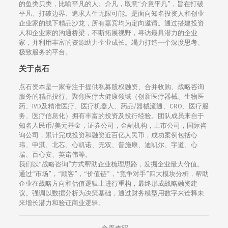
的鱼类贝类，比喻平凡的人。介凡，取意“介意平凡”，旨在打破
平凡、打破边界、追求人生无限可能。是面向知名投资人和创业
企业家的线下精品沙龙，所有嘉宾均为定向邀请。通过搭建投资
人和企业家的沟通桥梁，不断拓展视野，寻访最具潜力的企业
家，并利用丰富的资源助力企业成长。竭力打造一个深度思考、
极致服务的平台。
关于点石
点石资本是一家专注于提供私募股权融资、合并收购、战略咨询
服务的精品投行。聚焦医疗大健康领域（创新医疗器械、生物医
药、IVD及精准医疗、医疗机器人、药品/器械流通、CRO、医疗服
务、医疗信息化）拥有丰富的投资及投行经验。团队成员来自于
知名人民币/美元基金，证券公司，金融机构，上市公司，国际咨
询公司，累计完成投资和融资近百亿人民币，成功案例包括心
玮、申淇、北芯、心凯诺、无双、普施康、迪凯尔、宇道、心
瑞、百心安、英诺伟等。
我们以“战略咨询”方式帮助企业梳理思路，发掘企业最大价值。
通过“市场”，“顾客”，“价值链”，“竞争对手”四大模块分析，帮助
企业在战略方向和估值逻辑上进行重构，最终形成战略融资建
议。强调以数据分析为决策基础，通过财务模型用数字来诠释未
来增长潜力和验证商业逻辑。