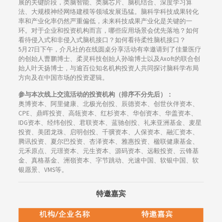
展的关键阶段，类脑智能、类脑芯片、脑机结合、深度学习算
法、大规模神经网络建模等领域发展迅猛。脑科学科技成果转化
率和产业化率仍然严重偏低，未来科技成果产业化是关键的一
环。对于企业和投资机构而言，哪些应用场景会优先落地？如何
看待侵入式和非侵入式脑机接口？如何看待柔性脑机接口？
5月27日下午，介凡社的在线圆桌分享活动有幸邀请到了佳量医疗
的创始人曹鹏博士、柔灵科技创始人孙瑜博士以及Axoft的联合创
始人叶天扬博士，与逾百位知名机构投资人共同探讨脑科学布局
方向及在中国市场的投资逻辑。
参与本次线上交流活动的投资机构（排序不分先后）：
奥博资本、阿里健康、北极光创投、辰德资本、创世伙伴资本、
CPE、鼎晖投资、高瓴资本、红杉资本、华创资本、华盖资本、
IDG资本、经纬创投、君联资本、蓝驰创投、礼来亚洲基金、麦星
投资、美团龙珠、启明创投、千骥资本、人保资本、融汇资本、
腾讯投资、夏尔巴投资、杏泽资本、雅惠投资、楹联健康基金、
元禾原点、元璟资本、元生资本、源码资本、远毅投资、云锋基
金、真格基金、洲嶺资本、字节跳动、光速中国、软银中国、软
银愿景、VMS等。
特邀嘉宾