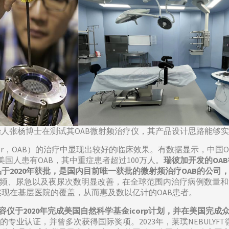
始人张杨博士在测试其OAB微射频治疗仪，其产品设计思路能够
Bladder，OAB）的治疗中显现出较好的临床效果。有数据显示，中
万美国人患有OAB，其中重症患者超过100万人。
瑞彼加开发的OA
2020年获批，是国内目前唯一获批的微射频治疗OAB的公司
，尿频、尿急以及夜尿次数明显改善，在全球范围内治疗病例数量
现在基层医院的覆盖，从而惠及数以亿计的OAB患者。
容仪于2020年完成美国自然科学基金icorp计划，并在美国完成
的专业认证，并曾多次获得国际奖项。2023年，莱璞NEBULY