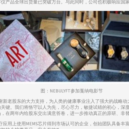
容仪产品全球出货量已突破万台。与此同时，公司也积极响应国
图：NEBULYFT参加戛纳电影节
感谢新老股东的大力支持，为人类的健康事业注入了强大的战略动
的关键。我们将恪守以人为先，尽心尽力，敏捷试错的初心，深
，在两年内给股东交出满意答卷，进一步推动真正的原研、非替
疗应用上使用MEMS芯片得到市场认可的企业，创始团队具备丰