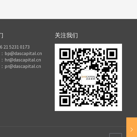
们
关注我们
21 5231 0173
p@dascapital.cn
r@dascapital.cn
r@dascapital.cn