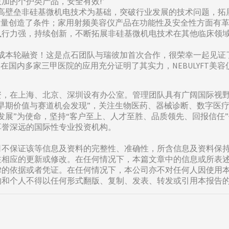
加的个护类产品，安全有效!”
以高壁垒非硅基微机电技术为基础，突破行业发展的技术问题，拓
质量创造了条件；家用射频美容仪产品在功能性及安全性方面有
执行力强，持续创新，不断拓展非硅基微机电技术在其他临床领
完成本轮融资！这是点石团队与瑞彼加首次合作，很荣幸一起见证
在国内多家三甲医院的应用充分证明了其实力，NEBULYFT美
资，在上海、北京、深圳设有办公室。管理团队具有广阔国际视
早期价值与赛道机会发现”，关注生物医药、器械诊断、数字医疗
展”为使命，坚持“客户至上、人才至胜、品质领先、回报信任”
享誉深远的国际性专业投资机构。
司不保证该等信息及资料的完整性、准确性，所含信息及资料保
注相应的更新或修改。在任何情况下，本篇文章中的信息或所表
律的依据或者凭证。在任何情况下，本公司亦不对任何人因使用
构和个人不得以任何形式翻版、复制、发表、转发或引用本报告