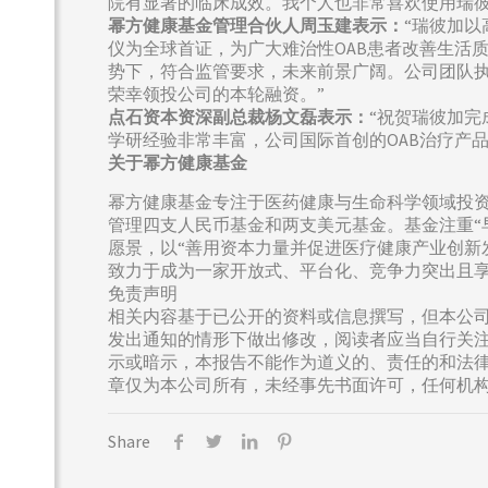
院有显著的临床成效。我个人也非常喜欢使用瑞彼
幂方健康基金管理合伙人周玉建表示
：
“瑞彼加
仪为全球首证，为广大难治性OAB患者改善生活
势下，符合监管要求，未来前景广阔。公司团队
荣幸领投公司的本轮融资。”
点石资本资深副总裁杨文磊表示：
“祝贺瑞彼加
学研经验非常丰富，公司国际首创的OAB治疗产品
关于幂方健康基金
幂方健康基金专注于医药健康与生命科学领域投
管理四支人民币基金和两支美元基金。基金注重“
愿景，以“善用资本力量并促进医疗健康产业创新发
致力于成为一家开放式、平台化、竞争力突出且
免责声明
相关内容基于已公开的资料或信息撰写，但本公
发出通知的情形下做出修改，阅读者应当自行关
示或暗示，本报告不能作为道义的、责任的和法
章仅为本公司所有，未经事先书面许可，任何机
Share