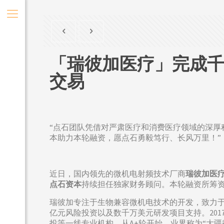
「瑞彼加医疗」完成千
交易
“点石团队凭借对严肃医疗和消费医疗领域的深
本助力本轮融资，愿点石勇毅笃行、长风万里！”
近日，国内领先的微机电射频技术厂商
瑞彼加医疗（
点石资本
持续担任独家财务顾问。本轮融资所筹
瑞彼加专注于生物兼容微机电技术的开发，致力
亿元风险投资以及数千万美元研发项目支持。201
投等一线专业机构。从A+轮开始，业界称为“大