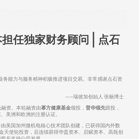
担任独家财务顾问 | 点石
业务能力与服务精神积极推进项目交易。非常感谢点石资
——瑞彼加创始人 张杨博士
轮融资。本轮融资由
幂方健康基金
领投，
普华领先
跟投，
东、美洲和欧洲的注册认证。
司由美国加州微机电核心技术团队创建，已获得国内外数
格基金天使轮投资，后连续获得华盖资本、启赋资本、高瓴创
和股东支持公司发展。