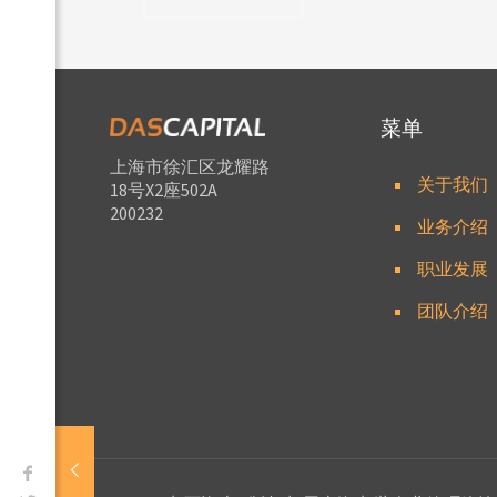
菜单
上海市徐汇区龙耀路
关于我们
18号X2座502A
200232
业务介绍
职业发展
团队介绍